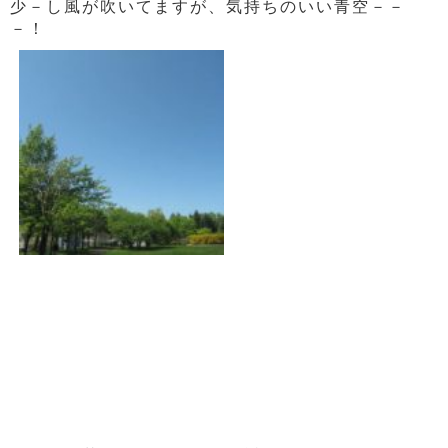
少－し風が吹いてますが、気持ちのいい青空－－
－！