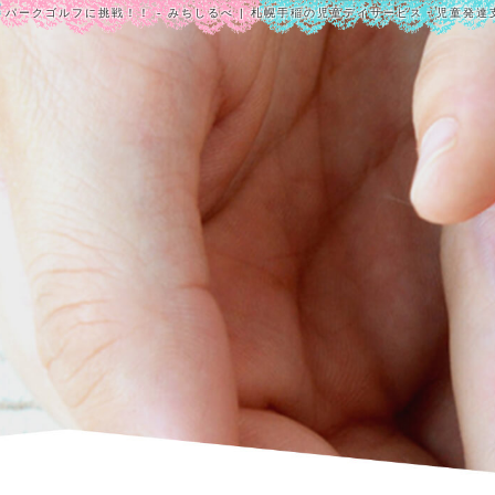
パークゴルフに挑戦！！ - みちしるべ | 札幌手稲の児童デイサービス・児童発達