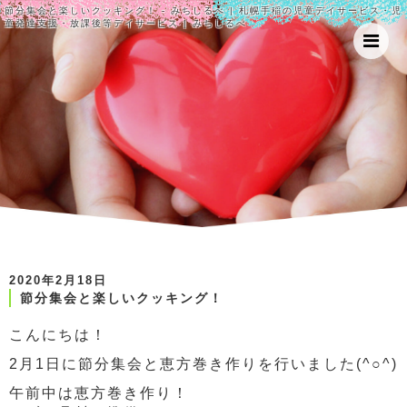
節分集会と楽しいクッキング！ - みちしるべ | 札幌手稲の児童デイサービス・児
童発達支援・放課後等デイサービス | みちしるべ
2020年2月18日
節分集会と楽しいクッキング！
こんにちは！
2月1日に節分集会と恵方巻き作りを行いました(^○^)
午前中は恵方巻き作り！